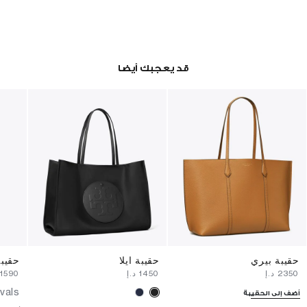
قد يعجبك أيضا
حقيبة بيري
حقيبة ايلا
حقيبة
⁦2350⁩ د.إ
⁦1450⁩ د.إ
⁦1590⁩ د.إ
vals
أضف إلى الحقيبة