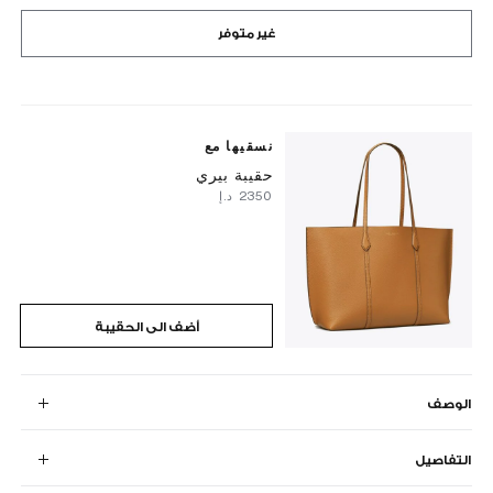
غير متوفر
نسقيها مع
حقيبة بيري
⁦2350⁩ د.إ
أضف الى الحقيبة
الوصف
التفاصيل