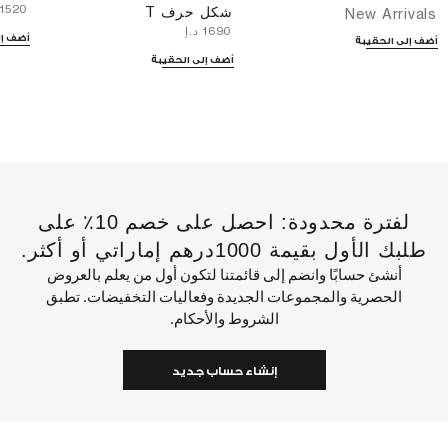
⁦1520⁩ د.إ
شكل حرف T
New Arrivals
⁦1690⁩ د.إ
أضف إل
أضف إلى الحقيبة
أضف إلى الحقيبة
لفترة محدودة: احصل على خصم 10٪ على
طلبك الأول بقيمة 1000درهم إماراتي أو أكثر.
أنشئ حسابًا وانضم إلى قائمتنا لتكون أول من يعلم بالعروض
الحصرية والمجموعات الجديدة وفعاليات التخفيضات. تطبق
الشروط والأحكام.
إنشاء حساب جديد