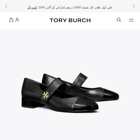
10% على أول طلب لك بقيمة 1000 درهم إماراتي أو أكثر
- الشحن المجاني
- تسوق الآن واستلم في المتجر
تفاصيل
تفاصيل
اشتراك
تسوّقي التشكيلة
تسوقي
تشكيلة عيد الأضحى
الموسم الجديد: إطلالات العمل