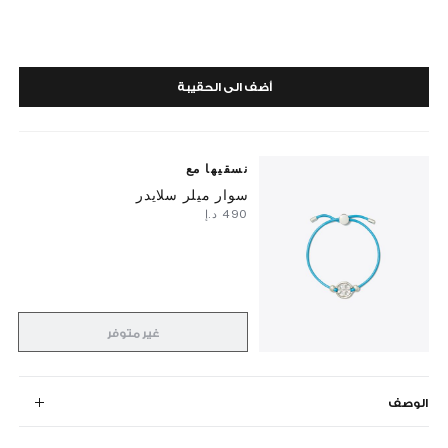
أضف الى الحقيبة
نسقيها مع
سوار ميلر سلايدر
⁦490⁩ د.إ
غير متوفر
الوصف