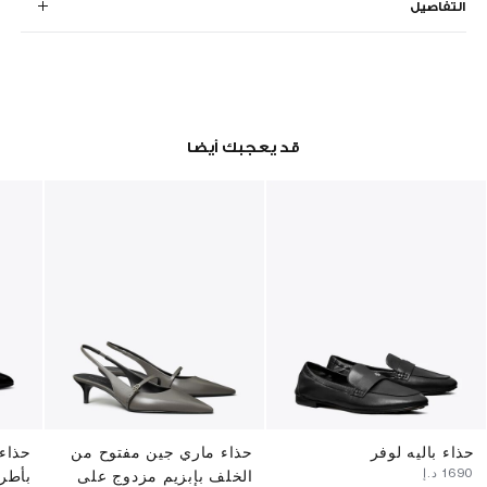
التفاصيل
قد يعجبك أيضا
حذاء باليه لوفر
حذاء ماري جين مفتوح من
حذاء 
⁦1690⁩ د.إ
الخلف بإبزيم مزدوج على
بأطر