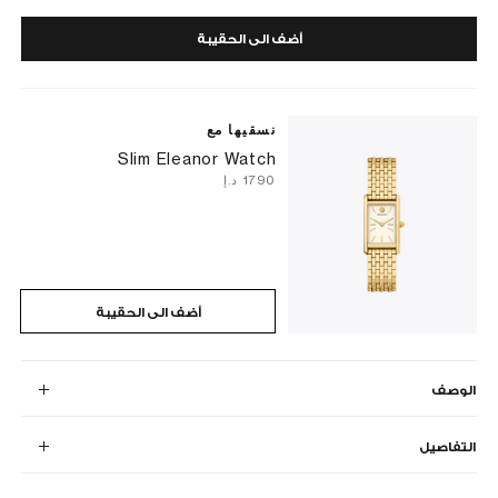
أضف الى الحقيبة
نسقيها مع
Slim Eleanor Watch
⁦1790⁩ د.إ
أضف الى الحقيبة
الوصف
التفاصيل