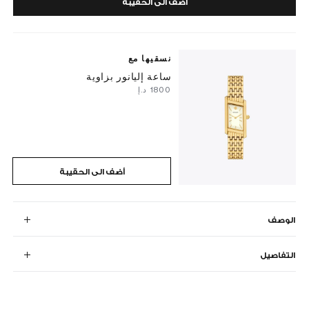
أضف الى الحقيبة
نسقيها مع
ساعة إليانور بزاوية
⁦1800⁩ د.إ
أضف الى الحقيبة
الوصف
التفاصيل