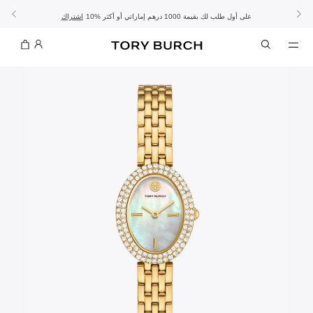
10% على أول طلب لك بقيمة 1000 درهم إماراتي أو أكثر
- الشحن المجاني
- تسوق الآن واستلم في المتجر
تفاصيل
تفاصيل
اشتراك
تسوّقي التشكيلة
تسوقي
تشكيلة عيد الأضحى
الموسم الجديد: إطلالات العمل