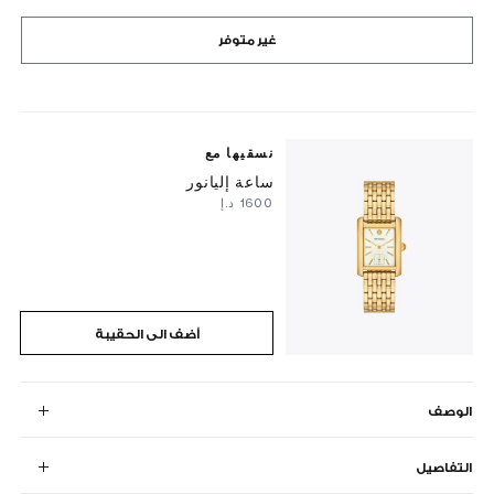
غير متوفر
نسقيها مع
ساعة إليانور
⁦1600⁩ د.إ
أضف الى الحقيبة
الوصف
التفاصيل