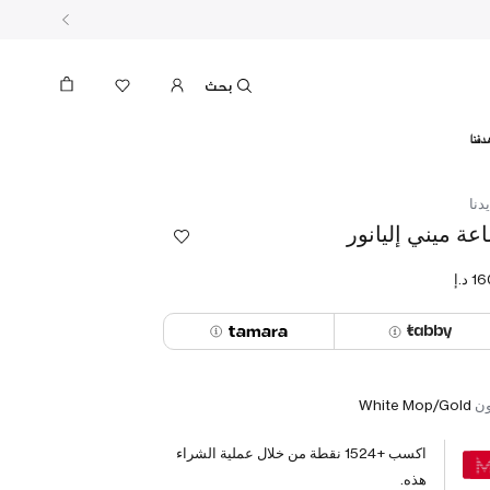
بحث
دفنا
دنا
عة ميني إليانور
ون
White Mop/Gold
اكسب +
1524
نقطة من خلال عملية الشراء
هذه.