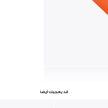
قد يعجبك أيضا