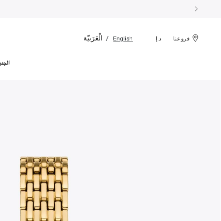
الْعَرَبيّة
English
فروعنا
د.إ
الجدي