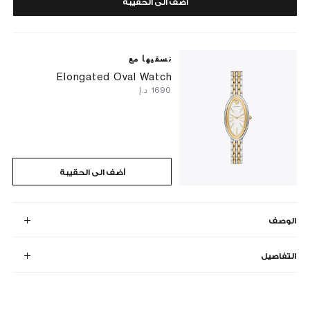
أضف الى الحقيبة
نسقيها مع
Elongated Oval Watch
⁦1690⁩ د.إ
أضف الى الحقيبة
الوصف
التفاصيل