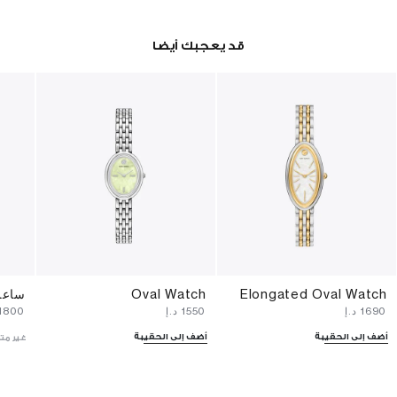
قد يعجبك أيضا
Elongated Oval Watch
Oval Watch
ساعة
⁦1690⁩ د.إ
⁦1550⁩ د.إ
⁦1800⁩ د.إ
أضف إلى الحقيبة
أضف إلى الحقيبة
غير مت