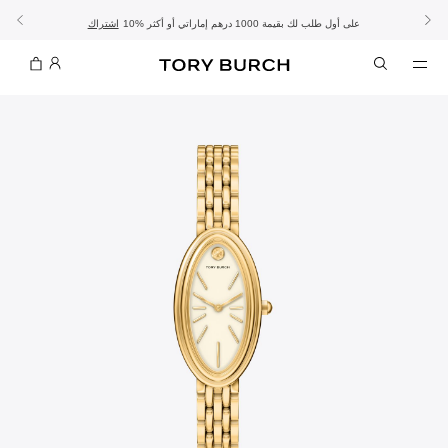
10% على أول طلب لك بقيمة 1000 درهم إماراتي أو أكثر
- الشحن المجاني
- تسوق الآن واستلم في المتجر
تفاصيل
تفاصيل
اشتراك
تسوّقي التشكيلة
تسوقي
تشكيلة عيد الأضحى
الموسم الجديد: إطلالات العمل