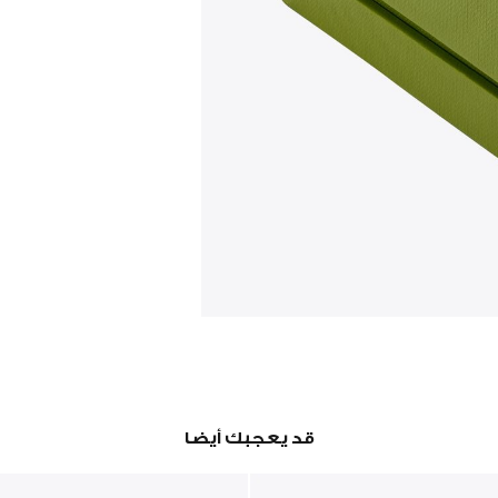
قد يعجبك أيضا