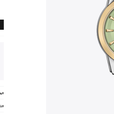
ال
الت