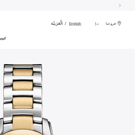
الْعَرَبيّة
English
فروعنا
د.إ
الجدي