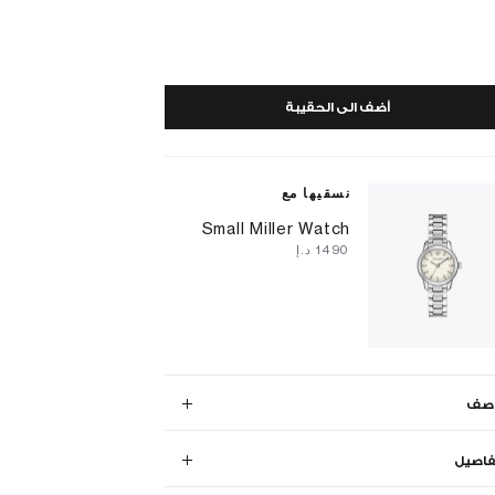
أضف الى الحقيبة
نسقيها مع
Small Miller Watch
⁦1490⁩ د.إ
وصف
فاصيل