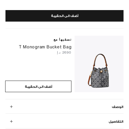
أضف الى الحقيبة
نسقيها مع
T Monogram Bucket Bag
⁦2690⁩ د.إ
أضف الى الحقيبة
الوصف
التفاصيل