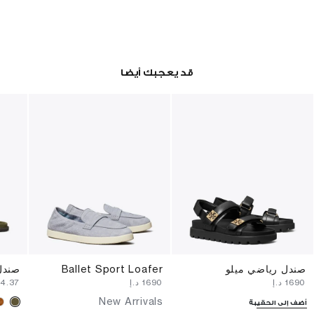
قد يعجبك أيضا
صندل رياضي ميلو
Ballet Sport Loafer
صندل
⁦1690⁩ د.إ
⁦1690⁩ د.إ
⁦1604.37⁩ د.إ
New Arrivals
أضف إلى الحقيبة