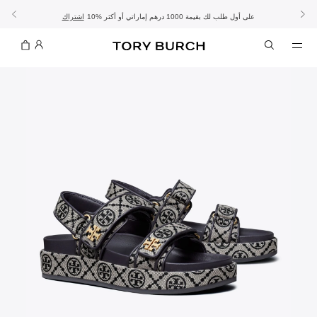
10% على أول طلب لك بقيمة 1000 درهم إماراتي أو أكثر
- الشحن المجاني
- تسوق الآن واستلم في المتجر
تفاصيل
تفاصيل
اشتراك
تسوّقي التشكيلة
تسوقي
تشكيلة عيد الأضحى
الموسم الجديد: إطلالات العمل