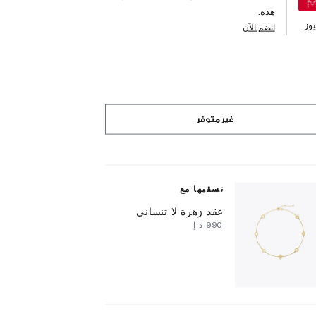
هذه.
وز
انضم الآن
غير متوفر
نسقيها مع
عقد زهرة لا تنساني
⁦990⁩ د.إ