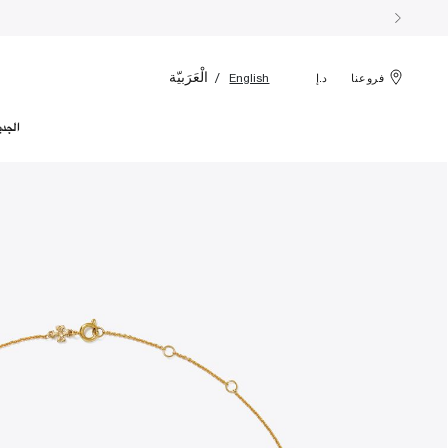
الْعَرَبيّة
English
فروعنا
د.إ
الجدي