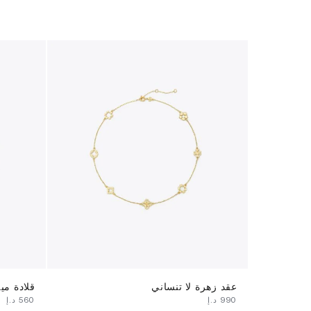
عقد زهرة لا تنساني
قلادة مي
⁦990⁩ د.إ
⁦560⁩ د.إ