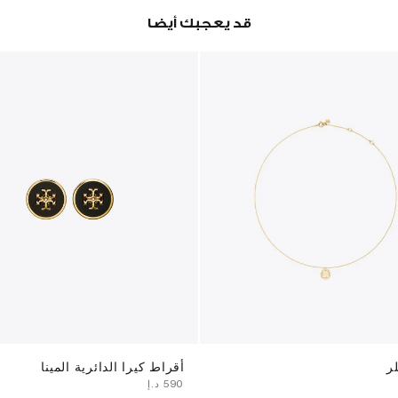
قد يعجبك أيضا
لر
أقراط كيرا الدائرية المينا
⁦590⁩ د.إ