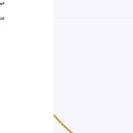
ال
الت