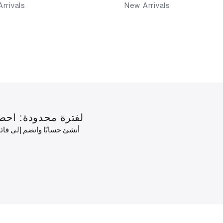
rrivals
New Arrivals
لفترة محدودة: احصل على خصم 10٪ على طلبك الأول
أنشئ حسابًا وانضم إلى قا