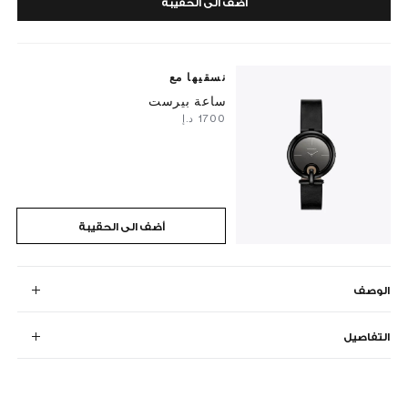
أضف الى الحقيبة
نسقيها مع
ساعة بيرست
⁦1700⁩ د.إ
أضف الى الحقيبة
الوصف
التفاصيل