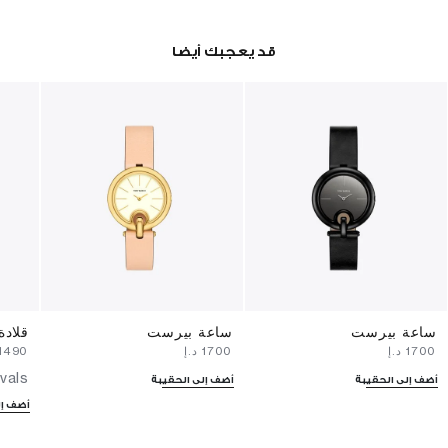
قد يعجبك أيضا
ساعة بيرست
ساعة بيرست
قلادة
⁦1700⁩ د.إ
⁦1700⁩ د.إ
⁦1490⁩ د.إ
vals
أضف إلى الحقيبة
أضف إلى الحقيبة
أضف إل