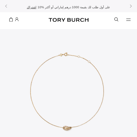
10% على أول طلب لك بقيمة 1000 درهم إماراتي أو أكثر
- الشحن المجاني
- تسوق الآن واستلم في المتجر
تفاصيل
تفاصيل
اشتراك
تسوّقي التشكيلة
تسوقي
تشكيلة عيد الأضحى
الموسم الجديد: إطلالات العمل