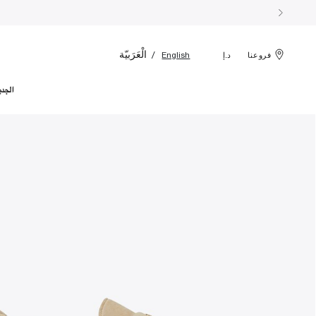
الْعَرَبيّة
English
فروعنا
د.إ
الجدي