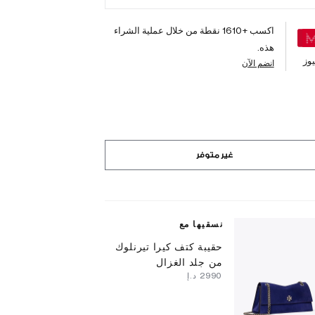
اكسب +
1610
نقطة من خلال عملية الشراء
هذه.
وز
انضم الآن
غير متوفر
نسقيها مع
حقيبة كتف كيرا تيرنلوك
من جلد الغزال
⁦2990⁩ د.إ