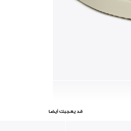
قد يعجبك أيضا