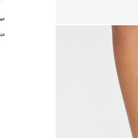
ال
الت