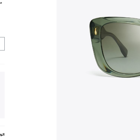
مي
ال