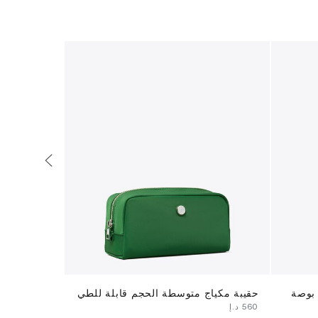
حقيبة مكياج متوسطة الحجم قابلة للطي
حافظة بطاق
⁦560⁩ د.إ
⁦590⁩ د.إ