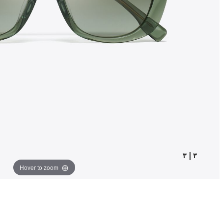
٣
|
٣
Hover to zoom