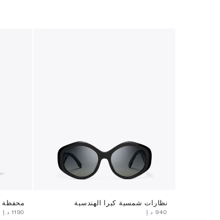
نظارات شمسية كيرا الهندسية
محفظة ر
⁦940⁩ د.إ
⁦1190⁩ د.إ