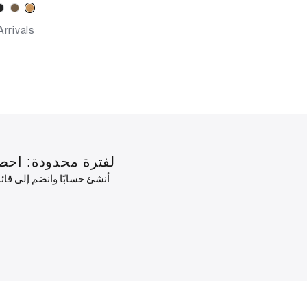
rrivals
لفترة محدودة: احصل على خصم 10٪ على طلبك الأول
أنشئ حسابًا وانضم إلى قا