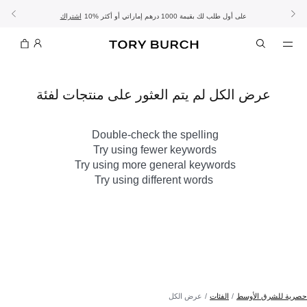
10% على أول طلب لك بقيمة 1000 درهم إماراتي أو أكثر
- الشحن المجاني
- تسوق الآن واستلم في المتجر
تفاصيل
تفاصيل
اشتراك
تسوّقي التشكيلة
تسوقي
تشكيلة عيد الأضحى
الموسم الجديد: إطلالات العمل
عرض الكل لم يتم العثور على منتجات لفئة
Double-check the spelling
Try using fewer keywords
Try using more general keywords
Try using different words
حصرية للشرق الأوسط
الفئات
عرض الكل