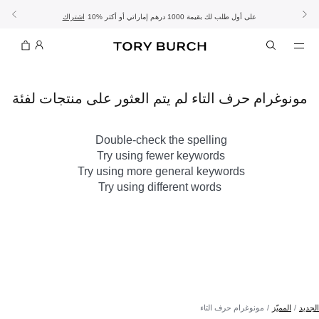
10% على أول طلب لك بقيمة 1000 درهم إماراتي أو أكثر
- الشحن المجاني
- تسوق الآن واستلم في المتجر
تفاصيل
تفاصيل
اشتراك
تسوّقي التشكيلة
تسوقي
تشكيلة عيد الأضحى
الموسم الجديد: إطلالات العمل
مونوغرام حرف التاء لم يتم العثور على منتجات لفئة
Double-check the spelling
Try using fewer keywords
Try using more general keywords
Try using different words
الجديد
المميّز
مونوغرام حرف التاء