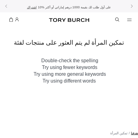
10% على أول طلب لك بقيمة 1000 درهم إماراتي أو أكثر
- الشحن المجاني
- تسوق الآن واستلم في المتجر
تفاصيل
تفاصيل
اشتراك
تسوّقي التشكيلة
تسوقي
تشكيلة عيد الأضحى
الموسم الجديد: إطلالات العمل
تمكين المرأة لم يتم العثور على منتجات لفئة
Double-check the spelling
Try using fewer keywords
Try using more general keywords
Try using different words
هدفنا
تمكين المرأة