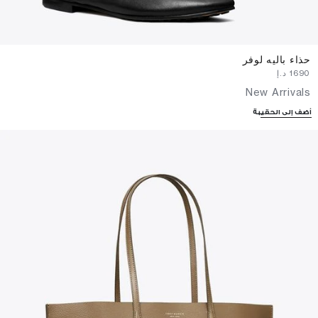
حذاء باليه لوفر
⁦1690⁩ د.إ
New Arrivals
أضف إلى الحقيبة