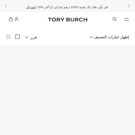
10% على أول طلب لك بقيمة 1000 درهم إماراتي أو أكثر
- الشحن المجاني
- تسوق الآن واستلم في المتجر
تفاصيل
تفاصيل
اشتراك
تسوّقي التشكيلة
تسوقي
تشكيلة عيد الأضحى
الموسم الجديد: إطلالات العمل
إظهار خيارات التصنيف
فرز