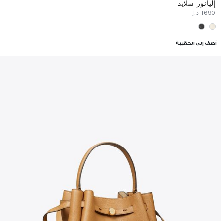
إليانور سلايد
⁦1690⁩ د.إ
أضف إلى الحقيبة