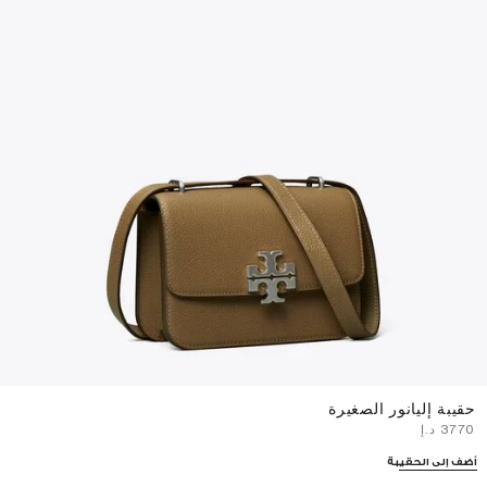
حقيبة إليانور الصغيرة
⁦3770⁩ د.إ
أضف إلى الحقيبة