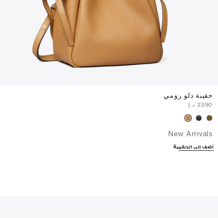
حقيبة دلو رومي
⁦2290⁩ د.إ
New Arrivals
أضف إلى الحقيبة