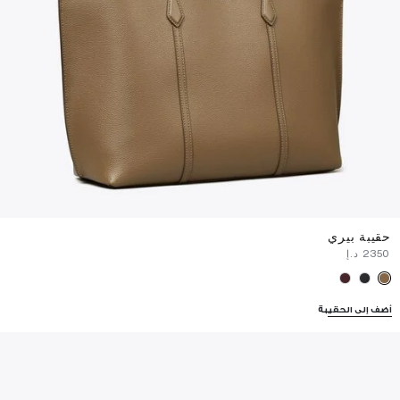
حقيبة بيري
⁦2350⁩ د.إ
أضف إلى الحقيبة