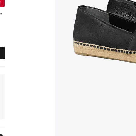
مي
ال