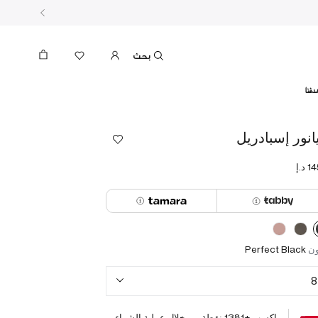
بحث
دفنا
يانور إسبادريل
ون
Perfect Black
8
اكسب +
1381
نقطة من خلال عملية الشراء