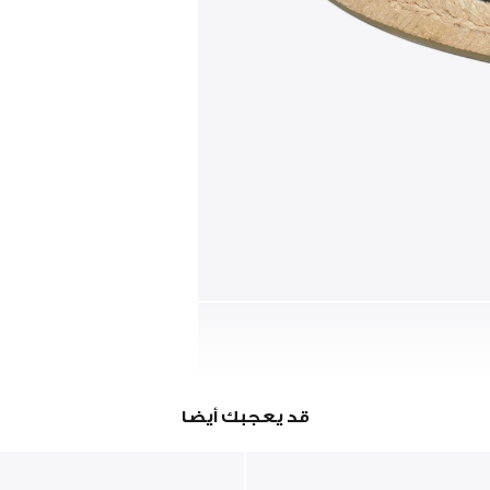
قد يعجبك أيضا