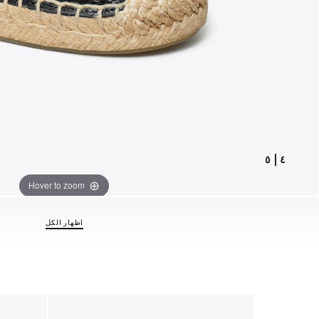
٥
|
٤
Hover to zoom
اظهار الكل