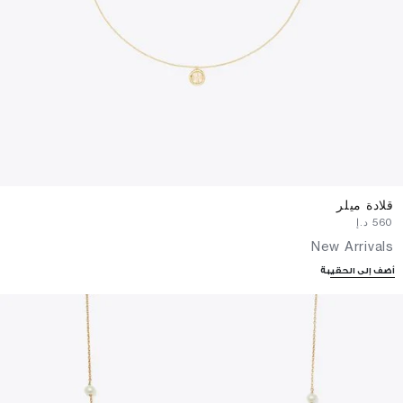
قلادة ميلر
⁦560⁩ د.إ
New Arrivals
أضف إلى الحقيبة