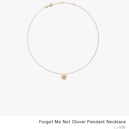
Forget Me Not Clover Pendant Necklace
⁦530⁩ د.إ