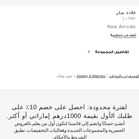
قلادة ميلر
⁦560⁩ د.إ
New Arrivals
أضف إلى الحقيبة
تفاصيل المجموعة
المجوهرات والساعات
Jewelry & Watches
عقود وقلائد
لفترة محدودة: احصل على خصم 10٪ على
طلبك الأول بقيمة 1000درهم إماراتي أو أكثر.
أنشئ حسابًا وانضم إلى قائمتنا لتكون أول من يعلم بالعروض
الحصرية والمجموعات الجديدة وفعاليات التخفيضات. تطبق
الشروط والأحكام.