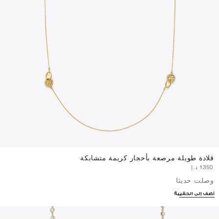
قلادة طويلة مرصعة بأحجار كريمة متشابكة
⁦1350⁩ د.إ
وصلت حديثا
أضف إلى الحقيبة