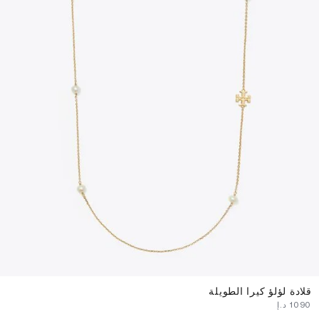
قلادة لؤلؤ كيرا الطويلة
⁦1090⁩ د.إ