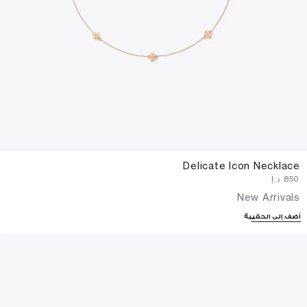
Delicate Icon Necklace
⁦850⁩ د.إ
New Arrivals
أضف إلى الحقيبة