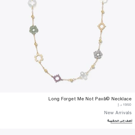
Long Forget Me Not Pavã© Necklace
⁦1950⁩ د.إ
New Arrivals
أضف إلى الحقيبة