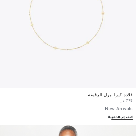
قلادة كيرا بيرل الرقيقة
⁦775⁩ د.إ
New Arrivals
أضف إلى الحقيبة