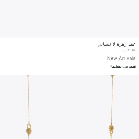
عقد زهرة لا تنساني
⁦990⁩ د.إ
New Arrivals
أضف إلى الحقيبة