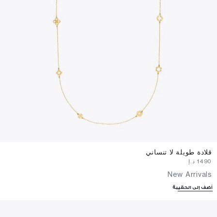
قلادة طويلة لا تنساني
⁦1490⁩ د.إ
New Arrivals
أضف إلى الحقيبة