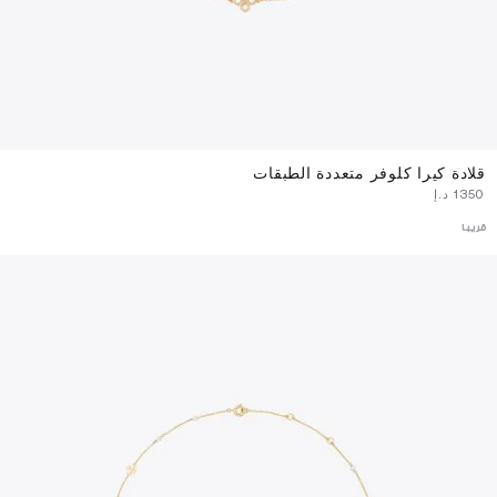
قلادة كيرا كلوفر متعددة الطبقات
⁦1350⁩ د.إ
قريبا