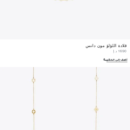
قلادة اللؤلؤ مون دانس
⁦1690⁩ د.إ
أضف إلى الحقيبة