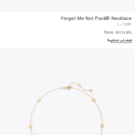
Forget Me Not Pavã© Necklace
⁦1290⁩ د.إ
New Arrivals
أضف إلى الحقيبة