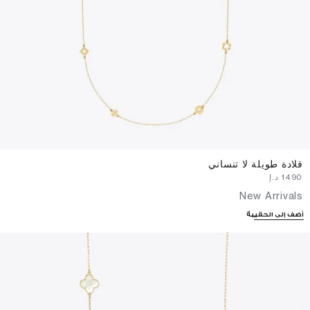
قلادة طويلة لا تنساني
⁦1490⁩ د.إ
New Arrivals
أضف إلى الحقيبة