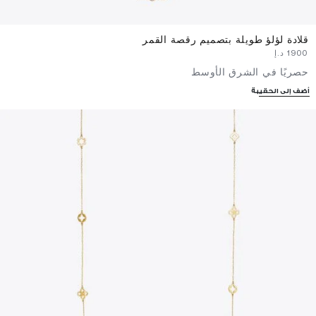
قلادة لؤلؤ طويلة بتصميم رقصة القمر
⁦1900⁩ د.إ
حصريًا في الشرق الأوسط
أضف إلى الحقيبة