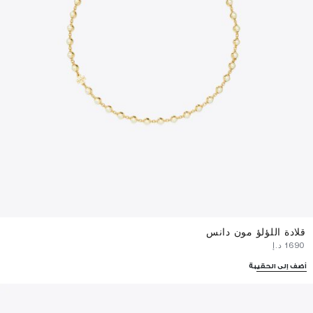
قلادة اللؤلؤ مون دانس
⁦1690⁩ د.إ
أضف إلى الحقيبة