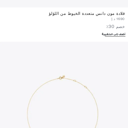
قلادة مون دانس متعددة الخيوط من اللؤلؤ
⁦1690⁩ د.إ
خصم 30٪
أضف إلى الحقيبة