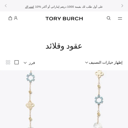
10% على أول طلب لك بقيمة 1000 درهم إماراتي أو أكثر
- الشحن المجاني
- تسوق الآن واستلم في المتجر
تفاصيل
تفاصيل
اشتراك
تسوّقي التشكيلة
تسوقي
تشكيلة عيد الأضحى
الموسم الجديد: إطلالات العمل
عقود وقلائد
إظهار خيارات التصنيف
فرز