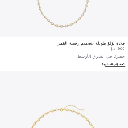
قلادة لؤلؤ طويلة بتصميم رقصة القمر
⁦1900⁩ د.إ
حصريًا في الشرق الأوسط
أضف إلى الحقيبة