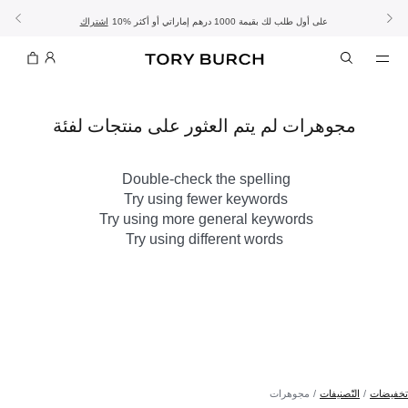
10% على أول طلب لك بقيمة 1000 درهم إماراتي أو أكثر
- الشحن المجاني
- تسوق الآن واستلم في المتجر
تفاصيل
تفاصيل
اشتراك
تسوّقي التشكيلة
تسوقي
تشكيلة عيد الأضحى
الموسم الجديد: إطلالات العمل
مجوهرات لم يتم العثور على منتجات لفئة
Double-check the spelling
Try using fewer keywords
Try using more general keywords
Try using different words
تخفيضات
التّصنيفات
مجوهرات