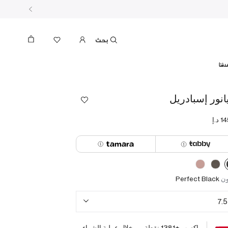
بحث
دفنا
يانور إسبادريل
ون
Perfect Black
7.5
اكسب +
1381
نقطة من خلال عملية الشراء