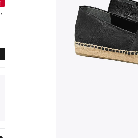
مي
ال