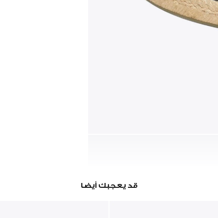
قد يعجبك أيضا