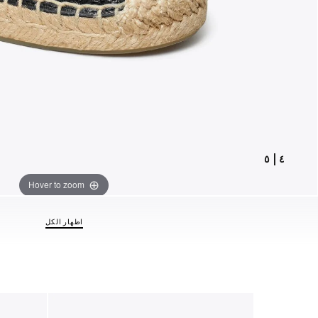
٥
|
٤
Hover to zoom
اظهار الكل