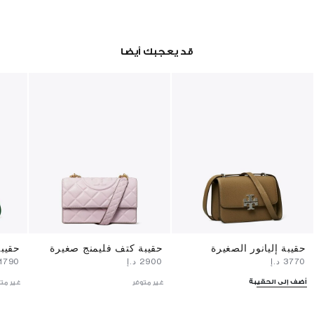
قد يعجبك أيضا
حقيبة إليانور الصغيرة
حقيبة كتف فليمنج صغيرة
حقيب
⁦3770⁩ د.إ
⁦2900⁩ د.إ
⁦1790⁩ د.إ
أضف إلى الحقيبة
غير متوفر
غير مت