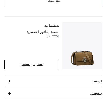
غير متوفر
نسقيها مع
حقيبة إليانور الصغيرة
⁦3770⁩ د.إ
أضف الى الحقيبة
الوصف
التفاصيل