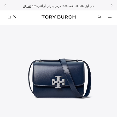
10% على أول طلب لك بقيمة 1000 درهم إماراتي أو أكثر
- الشحن المجاني
- تسوق الآن واستلم في المتجر
تفاصيل
تفاصيل
اشتراك
تسوّقي التشكيلة
تسوقي
تشكيلة عيد الأضحى
الموسم الجديد: إطلالات العمل