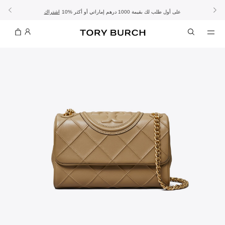
10% على أول طلب لك بقيمة 1000 درهم إماراتي أو أكثر
- الشحن المجاني
- تسوق الآن واستلم في المتجر
تفاصيل
تفاصيل
اشتراك
تسوّقي التشكيلة
تسوقي
تشكيلة عيد الأضحى
الموسم الجديد: إطلالات العمل