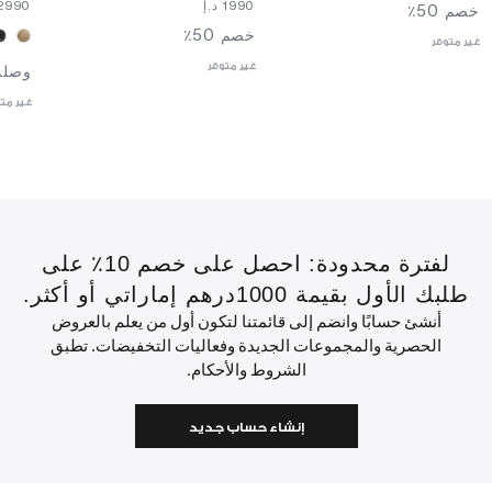
⁦1990⁩ د.إ
⁦2990⁩ د.إ
خصم 50٪
خصم 50٪
غير متوفر
غير متوفر
وصلت
غير مت
لفترة محدودة: احصل على خصم 10٪ على
طلبك الأول بقيمة 1000درهم إماراتي أو أكثر.
أنشئ حسابًا وانضم إلى قائمتنا لتكون أول من يعلم بالعروض
الحصرية والمجموعات الجديدة وفعاليات التخفيضات. تطبق
الشروط والأحكام.
إنشاء حساب جديد