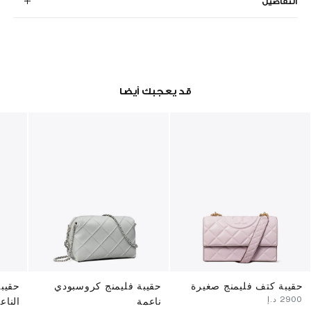
التفاصيل
قد يعجبك أيضا
حقيبة كتف فليمنج صغيرة
حقيبة فليمنج كروسبودي
حقيبة
⁦2900⁩ د.إ
ناعمة
الناع