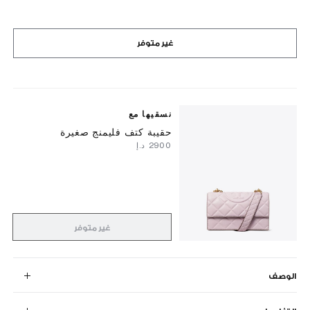
غير متوفر
نسقيها مع
حقيبة كتف فليمنج صغيرة
⁦2900⁩ د.إ
غير متوفر
الوصف