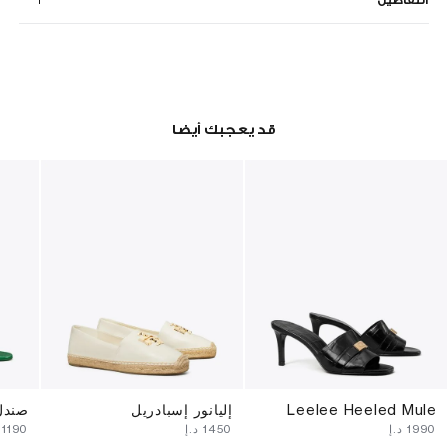
التفاصيل
قد يعجبك أيضا
Leelee Heeled Mule
إليانور إسبادريل
صندل 
⁦1990⁩ د.إ
⁦1450⁩ د.إ
⁦1190⁩ د.إ