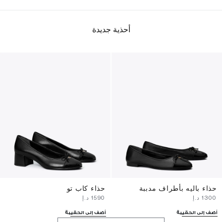
أحذية جديدة
حذاء باليه بأطراف مدببة
حذاء كاب تو
⁦1300⁩ د.إ
⁦1590⁩ د.إ
أضف إلى الحقيبة
أضف إلى الحقيبة