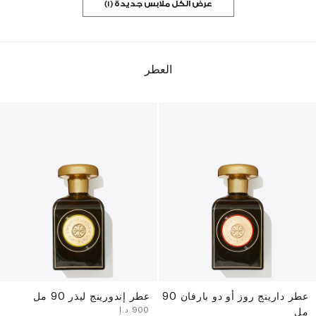
عرض الكل ملابس جديدة (1)
العطر
عطر دارينج روز أو دو بارفان 90
عطر إندورينج ليذر 90 مل
⁦900⁩ د.إ
مل