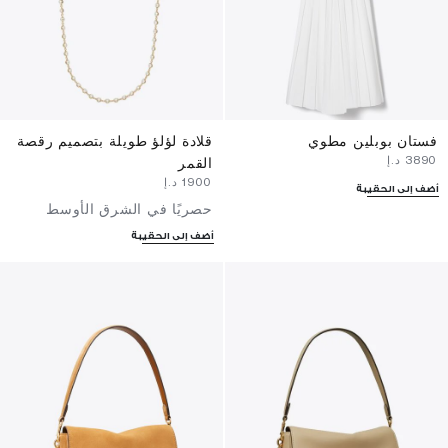
فستان بوبلين مطوي
قلادة لؤلؤ طويلة بتصميم رقصة
⁦3890⁩ د.إ
القمر
⁦1900⁩ د.إ
أضف إلى الحقيبة
حصريًا في الشرق الأوسط
أضف إلى الحقيبة