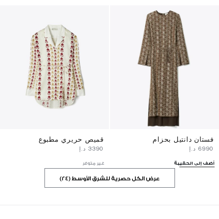
فستان دانتيل بحزام
قميص حريري مطبوع
⁦6990⁩ د.إ
⁦3390⁩ د.إ
أضف إلى الحقيبة
غير متوفر
عرض الكل حصرية للشرق الأوسط (24)