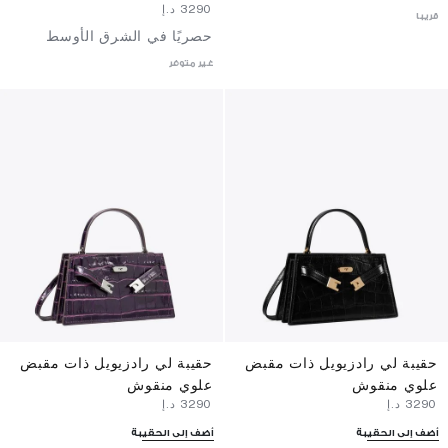
⁦3290⁩ د.إ
قريبا
حصريًا في الشرق الأوسط
غير متوفر
حقيبة لي رادزيويل ذات مقبض
حقيبة لي رادزيويل ذات مقبض
علوي منقوش
علوي منقوش
⁦3290⁩ د.إ
⁦3290⁩ د.إ
أضف إلى الحقيبة
أضف إلى الحقيبة