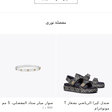
مفضلة توري
صندل كيرا الرياضي بشعار T
سوار ميلر ستاد المفصلي، 5 مم
⁦850⁩ د.إ
مونوغرام