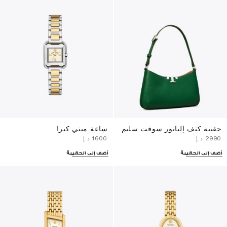
حقيبة كتف إليانور سوفت سليم
ساعة ميني كيرا
⁦2990⁩ د.إ
⁦1600⁩ د.إ
أضف إلى الحقيبة
أضف إلى الحقيبة