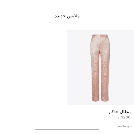
ملابس جديدة
بنطال جاكار
⁦3200⁩ د.إ
غير متوفر