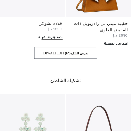
حقيبة ميني لي رادزيويل ذات
قلادة تشوكر
⁦1290⁩ د.إ
المقبض العلوي
⁦2690⁩ د.إ
أضف إلى الحقيبة
أضف إلى الحقيبة
عرض الكل DIWALI EDIT (12)
تشكيلة الشاطئ