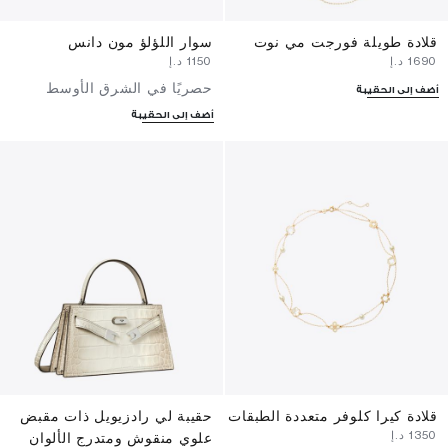
قلادة طويلة فورجت مي نوت
سوار اللؤلؤ مون دانس
⁦1690⁩ د.إ
⁦1150⁩ د.إ
حصريًا في الشرق الأوسط
أضف إلى الحقيبة
أضف إلى الحقيبة
قلادة كيرا كلوفر متعددة الطبقات
حقيبة لي رادزيويل ذات مقبض
⁦1350⁩ د.إ
علوي منقوش ومتدرج الألوان