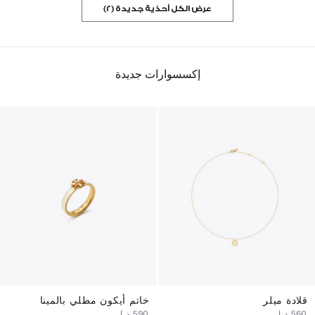
عرض الكل أحذية جديدة (2)
إكسسوارات جديدة
قلادة ميلر
خاتم أيكون مطلي بالمينا
⁦560⁩ د.إ
⁦590⁩ د.إ