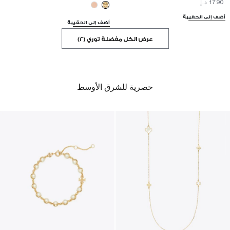
⁦1790⁩ د.إ
أضف إلى الحقيبة
أضف إلى الحقيبة
عرض الكل مفضلة توري (2)
حصرية للشرق الأوسط