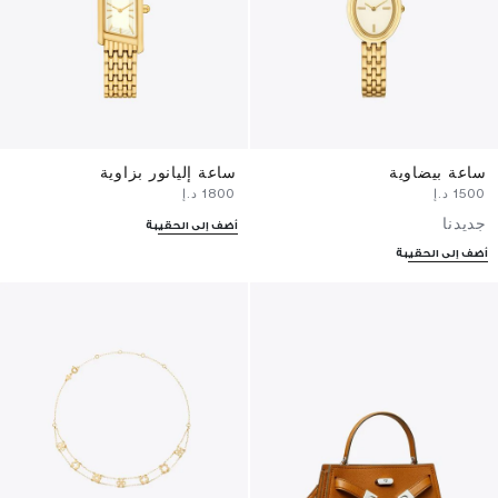
ساعة بيضاوية
ساعة إليانور بزاوية
⁦1500⁩ د.إ
⁦1800⁩ د.إ
جديدنا
أضف إلى الحقيبة
أضف إلى الحقيبة