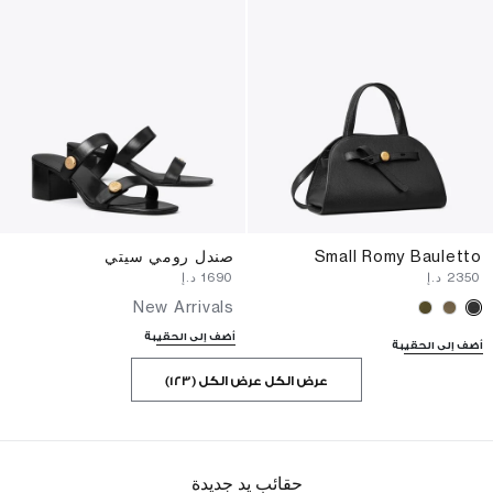
Small Romy Bauletto
صندل رومي سيتي
⁦2350⁩ د.إ
⁦1690⁩ د.إ
New Arrivals
أضف إلى الحقيبة
أضف إلى الحقيبة
عرض الكل عرض الكل (123)
حقائب يد جديدة