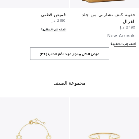
حقيبة كتف تشارلي من جلد
قميص قطني
⁦2150⁩ د.إ
الغزال
⁦2790⁩ د.إ
أضف إلى الحقيبة
New Arrivals
أضف إلى الحقيبة
عرض الكل متجر عيد الأم الحب (34)
مجموعة الصيف