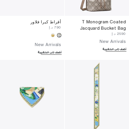
T Monogram Coated
أقراط كيرا فلاور
⁦790⁩ د.إ
Jacquard Bucket Bag
⁦2590⁩ د.إ
New Arrivals
New Arrivals
أضف إلى الحقيبة
أضف إلى الحقيبة