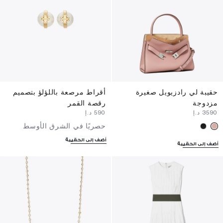
حقيبة لي رادزيويل صغيرة
أقراط مرصعة باللؤلؤ بتصميم
مزدوجة
رقصة القمر
⁦3590⁩ د.إ
⁦590⁩ د.إ
حصريًا في الشرق الأوسط
أضف إلى الحقيبة
أضف إلى الحقيبة