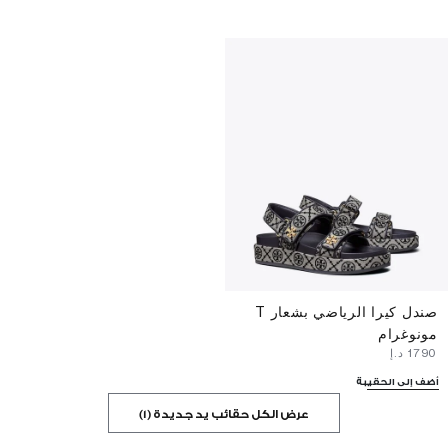
صندل كيرا الرياضي بشعار T
مونوغرام
⁦1790⁩ د.إ
أضف إلى الحقيبة
عرض الكل حقائب يد جديدة (1)