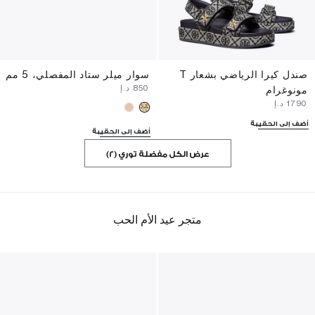
صندل كيرا الرياضي بشعار T
سوار ميلر ستاد المفصلي، 5 مم
⁦850⁩ د.إ
مونوغرام
⁦1790⁩ د.إ
أضف إلى الحقيبة
أضف إلى الحقيبة
عرض الكل مفضلة توري (2)
متجر عيد الأم الحب