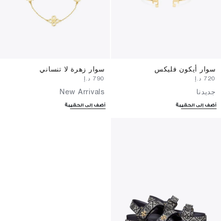
سوار أيكون فليكس
سوار زهرة لا تنساني
⁦720⁩ د.إ
⁦790⁩ د.إ
جديدنا
New Arrivals
أضف إلى الحقيبة
أضف إلى الحقيبة