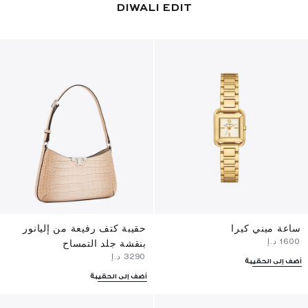
DIWALI EDIT
ساعة ميني كيرا
حقيبة كتف رفيعة من إليانور
⁦1600⁩ د.إ
بنقشة جلد التمساح
⁦3290⁩ د.إ
أضف إلى الحقيبة
أضف إلى الحقيبة