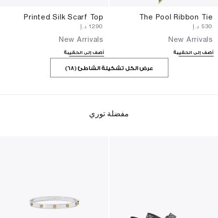
Printed Silk Scarf Top
The Pool Ribbon Tie
⁦530⁩ د.إ
⁦1290⁩ د.إ
New Arrivals
New Arrivals
أضف إلى الحقيبة
أضف إلى الحقيبة
عرض الكل تشكيلة الشاطئ (68)
مفضلة توري