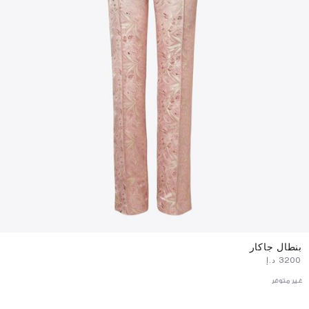
بنطال جاكار
⁦3200⁩ د.إ
غير متوفر