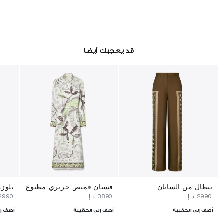
قد يعجبك أيضا
بنطال من الساتان
فستان قميص حريري مطبوع
بلوز
⁦2990⁩ د.إ
⁦3890⁩ د.إ
⁦2990⁩ د.إ
أضف إلى الحقيبة
أضف إلى الحقيبة
أضف إل