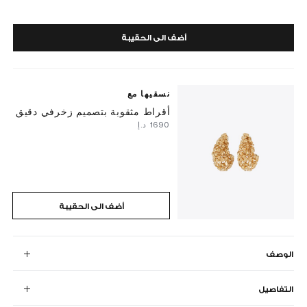
أضف الى الحقيبة
نسقيها مع
أقراط مثقوبة بتصميم زخرفي دقيق
⁦1690⁩ د.إ
أضف الى الحقيبة
الوصف
التفاصيل