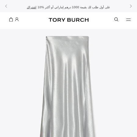
10% على أول طلب لك بقيمة 1000 درهم إماراتي أو أكثر
- الشحن المجاني
- تسوق الآن واستلم في المتجر
تفاصيل
تفاصيل
اشتراك
تسوّقي التشكيلة
تسوقي
تشكيلة عيد الأضحى
الموسم الجديد: إطلالات العمل