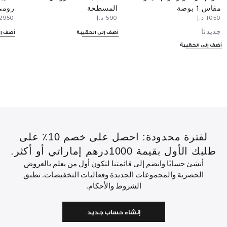
مقاس 1 بوصة
المسطحة
رومي
⁦1050⁩ د.إ
⁦590⁩ د.إ
⁦2950⁩ د.إ
جديدنا
أضف إلى الحقيبة
أضف إل
أضف إلى الحقيبة
لفترة محدودة: احصل على خصم 10٪ على
طلبك الأول بقيمة 1000درهم إماراتي أو أكثر.
أنشئ حسابًا وانضم إلى قائمتنا لتكون أول من يعلم بالعروض
الحصرية والمجموعات الجديدة وفعاليات التخفيضات. تطبق
الشروط والأحكام.
إنشاء حساب جديد