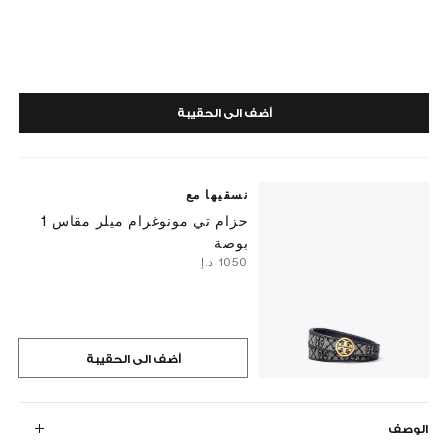
أضف الى الحقيبة
نسقيها مع
حزام تي مونوغرام ميلر مقاس 1
بوصة
⁦1050⁩ د.إ
أضف الى الحقيبة
الوصف