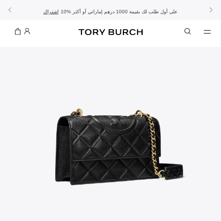
10% على أول طلب لك بقيمة 1000 درهم إماراتي أو أكثر
- الشحن المجاني
- تسوق الآن واستلم في المتجر
تفاصيل
تفاصيل
اشتراك
تسوّقي التشكيلة
تسوقي
تشكيلة عيد الأضحى
الموسم الجديد: إطلالات العمل