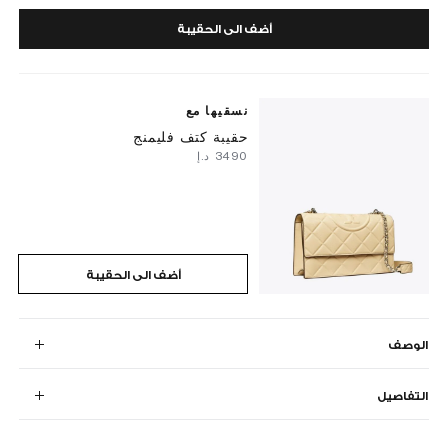
أضف الى الحقيبة
نسقيها مع
حقيبة كتف فليمنج
⁦3490⁩ د.إ
أضف الى الحقيبة
الوصف
التفاصيل