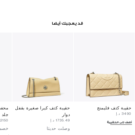
قد يعجبك أيضا
حقيبة كتف فليمنج
حقيبة كتف كيرا صغيرة بقفل
محفظ
⁦3490⁩ د.إ
دوار
جلد ب
⁦1735.49⁩ د.إ
⁦2150⁩ د.إ
أضف إلى الحقيبة
وصلت حديثا
خصم 30