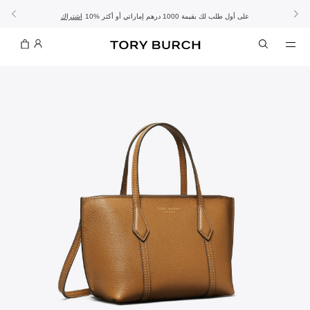
10% على أول طلب لك بقيمة 1000 درهم إماراتي أو أكثر
- الشحن المجاني
- تسوق الآن واستلم في المتجر
تفاصيل
تفاصيل
اشتراك
تسوّقي التشكيلة
تسوقي
تشكيلة عيد الأضحى
الموسم الجديد: إطلالات العمل