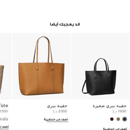
قد يعجبك أيضا
حقيبة بيري صغيرة
حقيبة بيري
Tote
⁦1990⁩ د.إ
⁦2350⁩ د.إ
⁦2350⁩ د.إ
vals
أضف إلى الحقيبة
أضف إل
أضف إلى الحقيبة