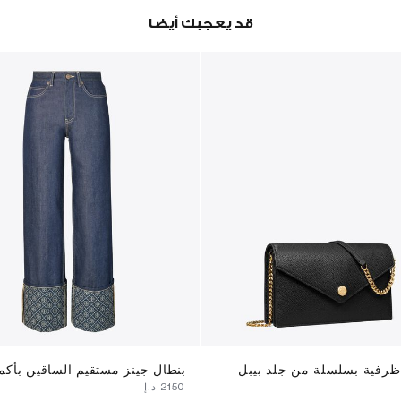
قد يعجبك أيضا
رفية بسلسلة من جلد بيبل
بنطال جينز مستقيم الساقين بأكما
⁦2150⁩ د.إ