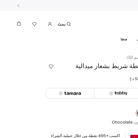
بحث
هدفنا
50٪
طة شريط بشعار ميدالية
ون
Chocolate
اكسب +
495
نقطة من خلال عملية الشراء