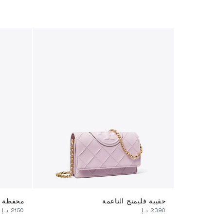
حقيبة فليمنج الناعمة
محفظة ظ
⁦2390⁩ د.إ
⁦2150⁩ د.إ