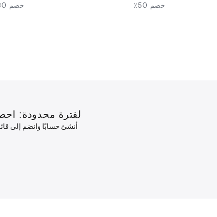
خصم 50٪
خصم 30٪
لفترة محدودة: احصل على خصم 10٪ على طلبك الأول
أنشئ حسابًا وانضم إلى قا