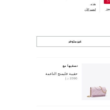
هذه.
وز
انضم الآن
غير متوفر
نسقيها مع
حقيبة فليمنج الناعمة
⁦2390⁩ د.إ