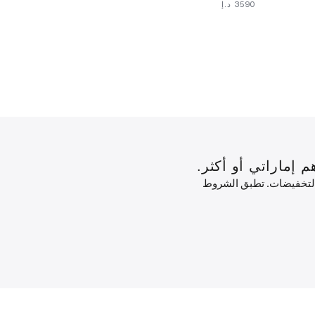
⁦3590⁩ د.إ
 التخفيضات. تطبق الشروط