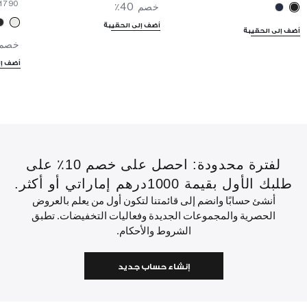
⁦1790⁩ د.إ
خصم 40٪
أضف إلى الحقيبة
أضف إلى الحقيبة
خصم 30
أضف إل
لفترة محدودة: احصل على خصم 10٪ على
طلبك الأول بقيمة 1000درهم إماراتي أو أكثر.
أنشئ حسابًا وانضم إلى قائمتنا لتكون أول من يعلم بالعروض
الحصرية والمجموعات الجديدة وفعاليات التخفيضات. تطبق
الشروط والأحكام.
إنشاء حساب جديد