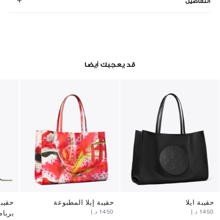
التفاصيل
قد يعجبك أيضا
حقيبة ايلا
حقيبة إيلا المطبوعة
حقيبة
⁦1450⁩ د.إ
⁦1450⁩ د.إ
بربا