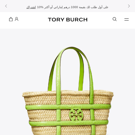
10% على أول طلب لك بقيمة 1000 درهم إماراتي أو أكثر
- الشحن المجاني
- تسوق الآن واستلم في المتجر
تفاصيل
تفاصيل
اشتراك
تسوّقي التشكيلة
تسوقي
تشكيلة عيد الأضحى
الموسم الجديد: إطلالات العمل