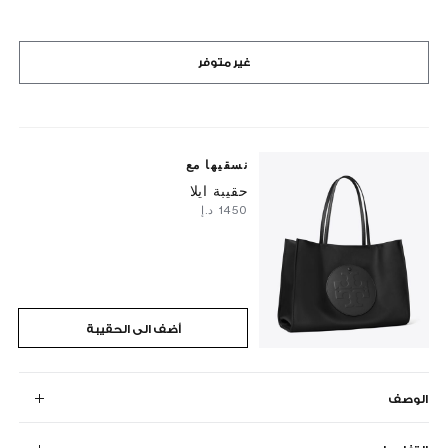
غير متوفر
نسقيها مع
حقيبة ايلا
⁦1450⁩ د.إ
أضف الى الحقيبة
الوصف