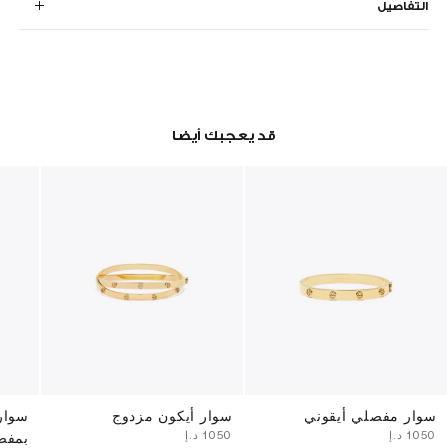
التفاصيل
قد يعجبك أيضا
سوار مفصلي أيقوني
سوار أيكون مزدوج
سوار
⁦1050⁩ د.إ
⁦1050⁩ د.إ
بمفص