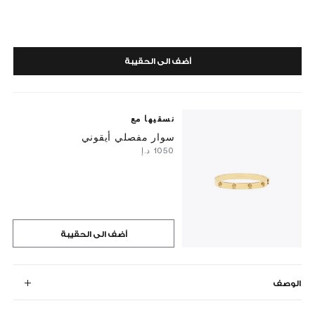
أضف الى الحقيبة
نسقيها مع
سوار مفصلي أيقوني
⁦1050⁩ د.إ
أضف الى الحقيبة
الوصف