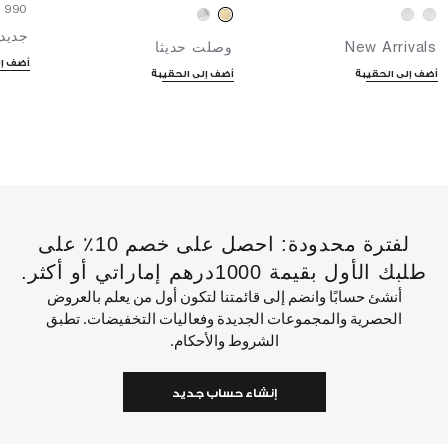
⁦990⁩ د.إ
جديدن
New Arrivals
وصلت حديثا
أضف إل
أضف إلى الحقيبة
أضف إلى الحقيبة
لفترة محدودة: احصل على خصم 10٪ على
طلبك الأول بقيمة 1000درهم إماراتي أو أكثر.
أنشئ حسابًا وانضم إلى قائمتنا لتكون أول من يعلم بالعروض
الحصرية والمجموعات الجديدة وفعاليات التخفيضات. تطبق
الشروط والأحكام.
إنشاء حساب جديد