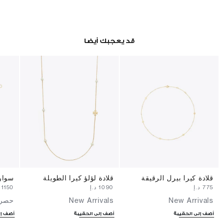
قد يعجبك أيضا
قلادة كيرا بيرل الرقيقة
قلادة لؤلؤ كيرا الطويلة
سوار
⁦775⁩ د.إ
⁦1090⁩ د.إ
⁦1150⁩ د.إ
New Arrivals
New Arrivals
حصري
أضف إلى الحقيبة
أضف إلى الحقيبة
أضف إل