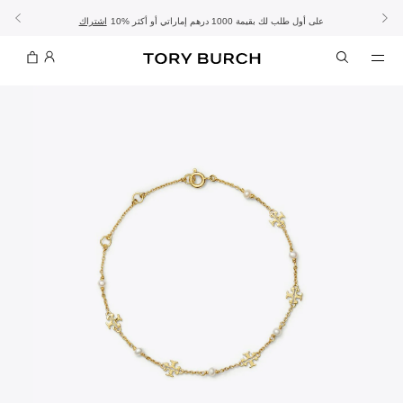
10% على أول طلب لك بقيمة 1000 درهم إماراتي أو أكثر
- الشحن المجاني
- تسوق الآن واستلم في المتجر
تفاصيل
تفاصيل
اشتراك
تسوّقي التشكيلة
تسوقي
تشكيلة عيد الأضحى
الموسم الجديد: إطلالات العمل