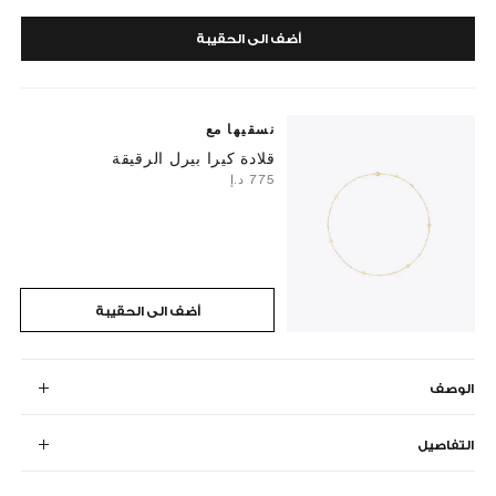
أضف الى الحقيبة
نسقيها مع
قلادة كيرا بيرل الرقيقة
⁦775⁩ د.إ
أضف الى الحقيبة
الوصف
التفاصيل