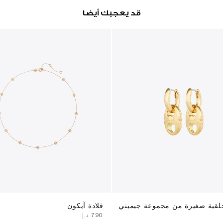
قد يعجبك أيضا
لقية صغيرة من مجموعة جيميني
قلادة آيكون
⁦790⁩ د.إ