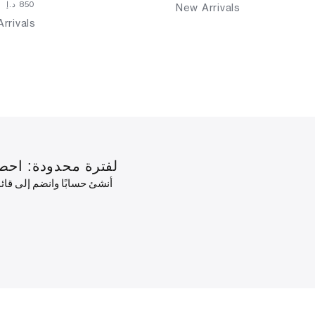
⁦850⁩ د.إ
New Arrivals
rrivals
لفترة محدودة: احصل على خصم 10٪ على طلبك الأول
أنشئ حسابًا وانضم إلى قا