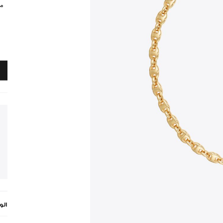
مي
ال