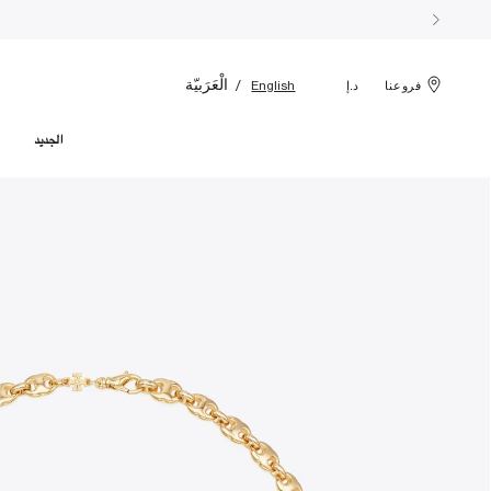
الْعَرَبيّة
English
فروعنا
د.إ
الجديد