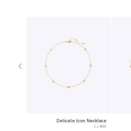
Delicate Icon Necklace
خاتم أيكون
⁦850⁩ د.إ
⁦690⁩ د.إ