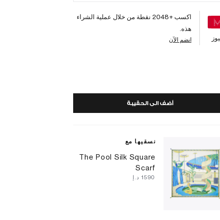
اكسب +
2048
نقطة من خلال عملية الشراء
هذه.
وز
انضم الآن
أضف الى الحقيبة
نسقيها مع
The Pool Silk Square
Scarf
⁦1590⁩ د.إ