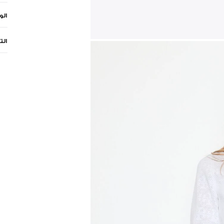
ال
الت