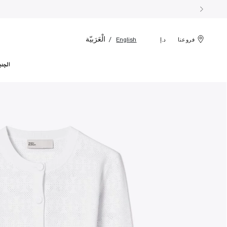
الْعَرَبيّة
English
فروعنا
د.إ
الجدي