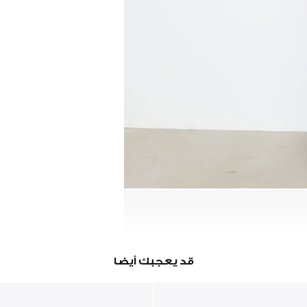
قد يعجبك أيضا