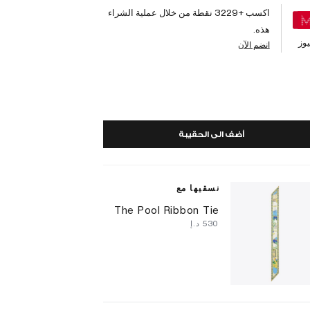
اكسب +
3229
نقطة من خلال عملية الشراء
هذه.
وز
انضم الآن
أضف الى الحقيبة
نسقيها مع
The Pool Ribbon Tie
⁦530⁩ د.إ