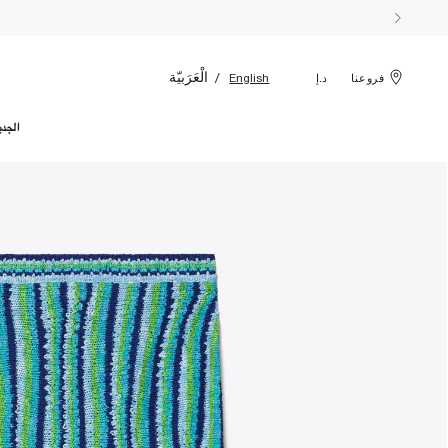
الْعَرَبيّة
English
فروعنا
د.إ
الجدي