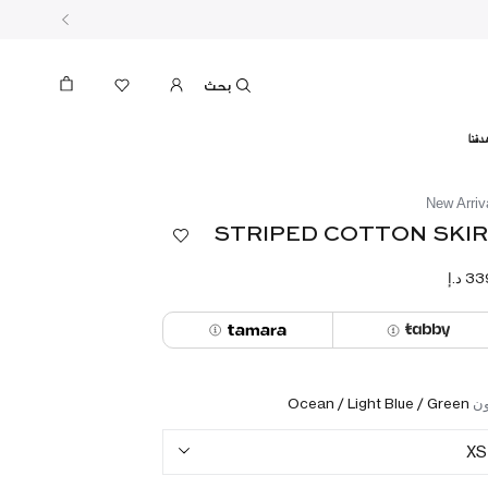
بحث
دفنا
New Arriv
STRIPED COTTON SKI
ون
Ocean / Light Blue / Green
XS