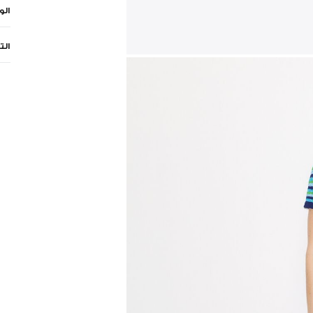
ال
الت