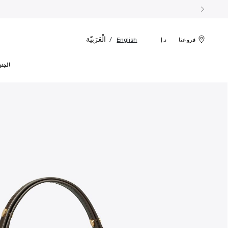
الْعَرَبيّة
English
فروعنا
د.إ
الجدي