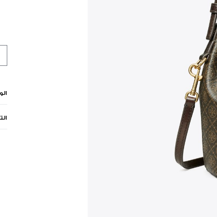
ال
الت