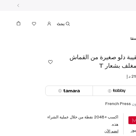
بحث
دفنا
يبة دلو صغيرة من القماش
مغلف بشعار T
ون
French Press
اكسب +
2048
نقطة من خلال عملية الشراء
هذه.
وز
انضم الآن