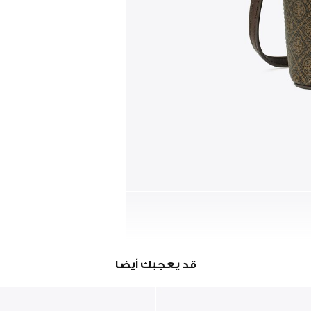
قد يعجبك أيضا