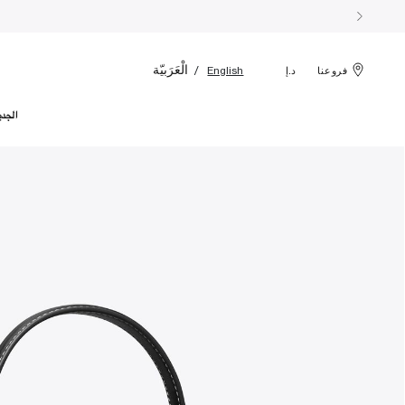
الْعَرَبيّة
English
فروعنا
د.إ
الجدي