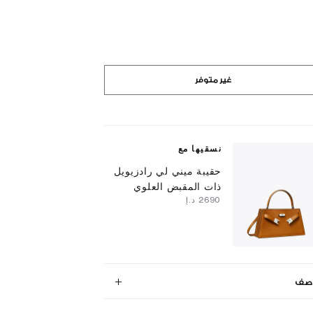
غير متوفر
نسقيها مع
حقيبة ميني لي رادزيويل
ذات المقبض العلوي
⁦2690⁩ د.إ
وصف