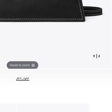
٧
|
٤
Hover to zoom
اظهار الكل