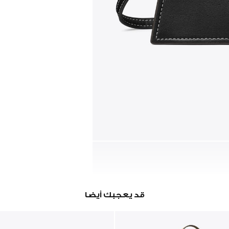
قد يعجبك أيضا