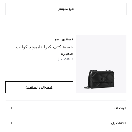
غير متوفر
نسقيها مع
حقيبة كتف كيرا دايموند كوالت
صغيرة
⁦2990⁩ د.إ
أضف الى الحقيبة
الوصف
التفاصيل