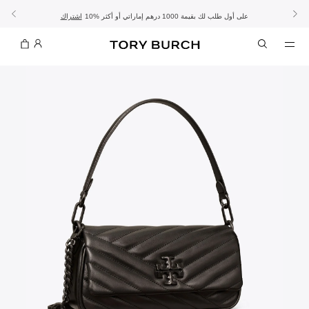
10% على أول طلب لك بقيمة 1000 درهم إماراتي أو أكثر
- الشحن المجاني
- تسوق الآن واستلم في المتجر
تفاصيل
تفاصيل
اشتراك
تسوّقي التشكيلة
تسوقي
تشكيلة عيد الأضحى
الموسم الجديد: إطلالات العمل