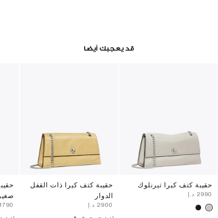
قد يعجبك أيضا
حقيبة كتف كيرا تيرنلوك
حقيبة كتف كيرا ذات القفل
حقيب
⁦2990⁩ د.إ
الدوار
صغير
⁦2900⁩ د.إ
⁦1790⁩ د.إ