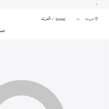
الْعَرَبيّة
English
فروعنا
د.إ
الجدي