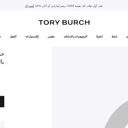
10% على أول طلب لك بقيمة 1000 درهم إماراتي أو أكثر
- الشحن المجاني
- تسوق الآن واستلم في المتجر
تفاصيل
تفاصيل
اشتراك
تسوّقي التشكيلة
تسوقي
تشكيلة عيد الأضحى
الموسم الجديد: إطلالات العمل
د
شنط
أحذية
المجوهرات والساعات
ملابس
إكسسوارات
العطر
ه
حق
با