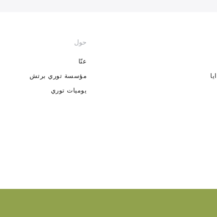
حول
عنّا
يا
مؤسسة توري برتش
يوميات توري