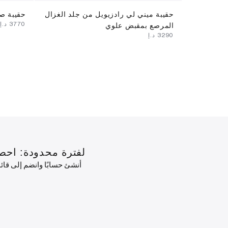
حقيبة ميني لي رادزيويل من جلد الغزال
حقيبة صغ
⁦3770⁩ د.إ
المرصع بمقبض علوي
⁦3290⁩ د.إ
لفترة محدودة: احصل على خصم 10٪ على طلبك الأول
أنشئ حسابًا وانضم إلى قا