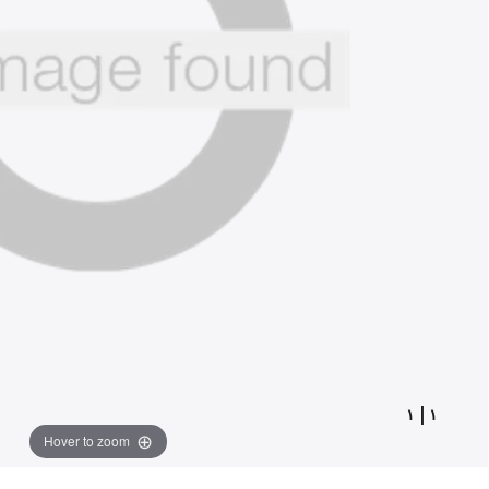
١
|
١
Hover to zoom