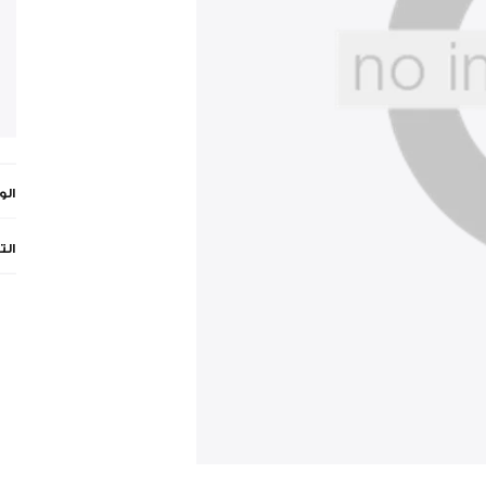
ال
الت