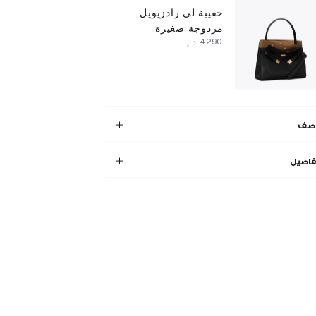
حقيبة لي رادزيويل
مزدوجة صغيرة
⁦4290⁩ د.إ
وصف
فاصيل