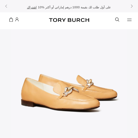
10% على أول طلب لك بقيمة 1000 درهم إماراتي أو أكثر
- الشحن المجاني
- تسوق الآن واستلم في المتجر
تفاصيل
تفاصيل
اشتراك
تسوّقي التشكيلة
تسوقي
تشكيلة عيد الأضحى
الموسم الجديد: إطلالات العمل