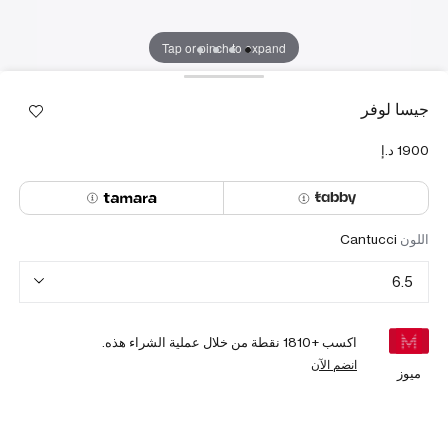
Tap or pinch to expand
جيسا لوفر
اللون
Cantucci
6.5
اكسب +
1810
نقطة من خلال عملية الشراء هذه.
انضم الآن
ميوز