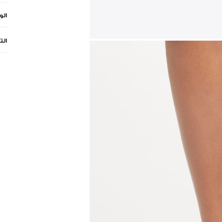
ال
الت