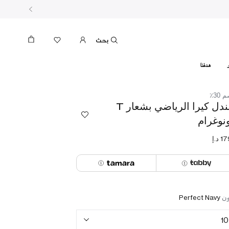
بحث
هدفنا
30٪
صندل كيرا الرياضي بشعار T
نوغرام
ون
Perfect Navy
10