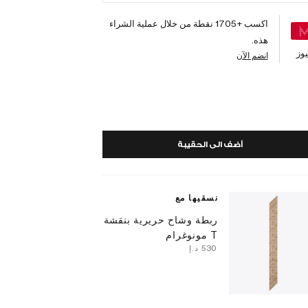
اكسب +
1705
نقطة من خلال عملية الشراء
هذه.
وز
انضم الآن
أضف الى الحقيبة
نسقيها مع
ربطة وشاح حريرية بنقشة
T مونوغرام
⁦530⁩ د.إ