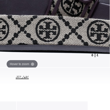
٥
|
٤
Hover to zoom
اظهار الكل