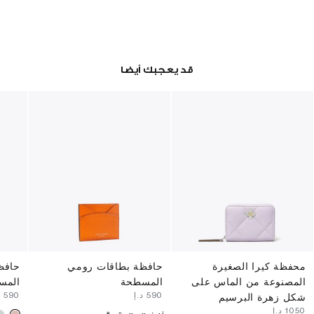
قد يعجبك أيضا
محفظة كيرا الصغيرة
حافظة بطاقات رومي
حافظ
المصنوعة من الماس على
المسطحة
المس
⁦590⁩ د.إ
⁦590⁩ د.إ
شكل زهرة البرسيم
⁦1050⁩ د.إ