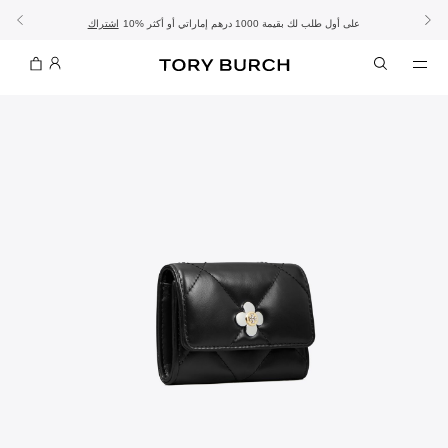
10% على أول طلب لك بقيمة 1000 درهم إماراتي أو أكثر
- الشحن المجاني
- تسوق الآن واستلم في المتجر
تفاصيل
تفاصيل
اشتراك
تسوّقي التشكيلة
تسوقي
تشكيلة عيد الأضحى
الموسم الجديد: إطلالات العمل