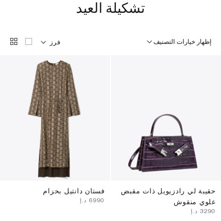
تشكيلة العيد
إظهار خيارات التصنيف
فرز
حقيبة لي رادزيويل ذات مقبض
فستان دانتيل بحزام
⁦6990⁩ د.إ
علوي منقوش
⁦3290⁩ د.إ