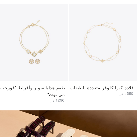
قلادة كيرا كلوفر متعددة الطبقات
طقم هدايا سوار وأقراط "فورجت
⁦1350⁩ د.إ
مي نوت"
⁦1290⁩ د.إ