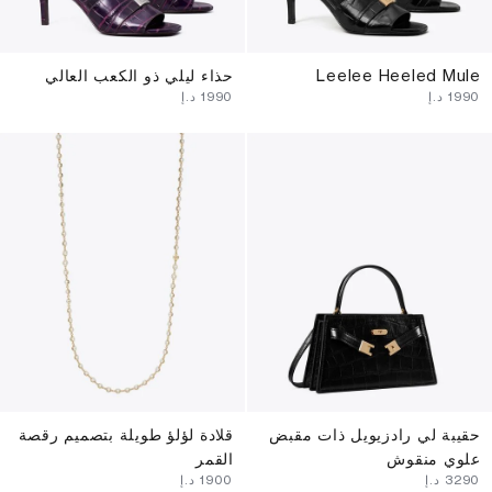
Leelee Heeled Mule
حذاء ليلي ذو الكعب العالي
⁦1990⁩ د.إ
⁦1990⁩ د.إ
حقيبة لي رادزيويل ذات مقبض
قلادة لؤلؤ طويلة بتصميم رقصة
علوي منقوش
القمر
⁦3290⁩ د.إ
⁦1900⁩ د.إ