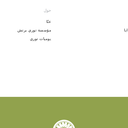
حول
عنّا
يا
مؤسسة توري برتش
يوميات توري