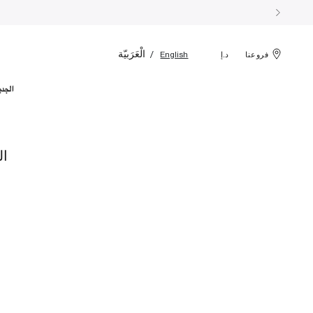
الْعَرَبيّة
English
فروعنا
د.إ
الجدي
ال