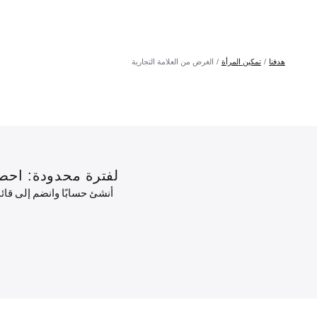
هدفنا
تمكين المرأة
الغرض من العلامة التجارية
لفترة محدودة: احصل على خصم 10٪ على طلبك الأول
أنشئ حسابًا وانضم إلى قا