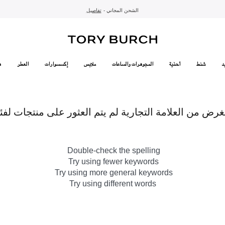
10% على أول طلب لك بقيمة 1000 درهم إماراتي أو أكثر
- الشحن المجاني
- تسوق الآن واستلم في المتجر
تفاصيل
تفاصيل
اشتراك
تسوّقي التشكيلة
تسوقي
تشكيلة عيد الأضحى
الموسم الجديد: إطلالات العمل
د
شنط
أحذية
المجوهرات والساعات
ملابس
إكسسوارات
العطر
ه
غرض من العلامة التجارية لم يتم العثور على منتجات لفئ
Double-check the spelling
Try using fewer keywords
Try using more general keywords
Try using different words