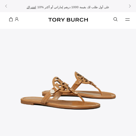
10% على أول طلب لك بقيمة 1000 درهم إماراتي أو أكثر
- الشحن المجاني
- تسوق الآن واستلم في المتجر
تفاصيل
تفاصيل
اشتراك
تسوّقي التشكيلة
تسوقي
تشكيلة عيد الأضحى
الموسم الجديد: إطلالات العمل