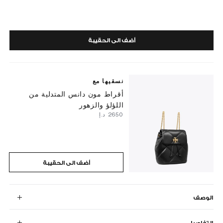
أضف الى الحقيبة
نسقيها مع
أقراط مون دانس المتدلية من
اللؤلؤ والزهور
⁦2650⁩ د.إ
أضف الى الحقيبة
الوصف