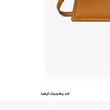
قد يعجبك أيضا