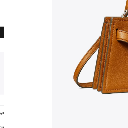
ال
الت