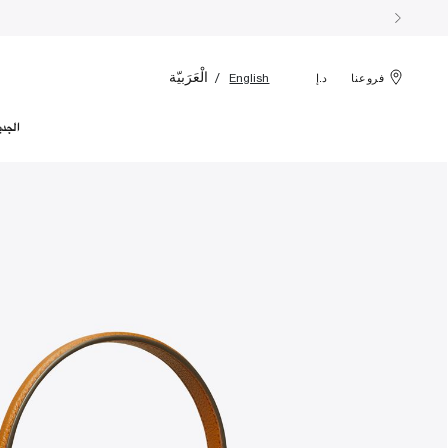
الْعَرَبيّة
English
فروعنا
د.إ
الجدي