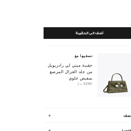
أضف الى الحقيبة
نسقيها مع
حقيبة ميني لي رادزيويل
من جلد الغزال المرصع
بمقبض علوي
⁦3290⁩ د.إ
وصف
فاصيل