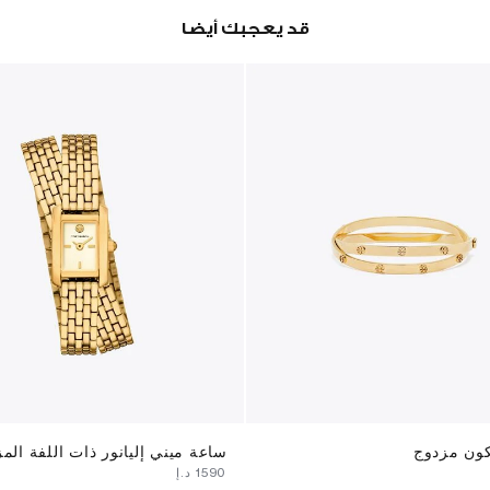
قد يعجبك أيضا
كون مزدوج
ساعة ميني إليانور ذات اللفة الم
⁦1590⁩ د.إ