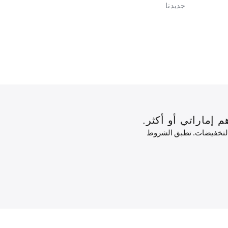
جديدنا
الوافدون ال
 التخفيضات. تطبق الشروط