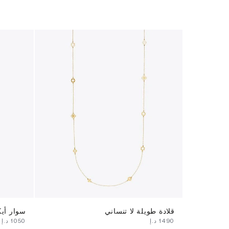
قلادة طويلة لا تنساني
سوار أي
⁦1490⁩ د.إ
⁦1050⁩ د.إ