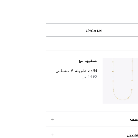
غير متوفر
نسقيها مع
قلادة طويلة لا تنساني
⁦1490⁩ د.إ
وصف
فاصيل