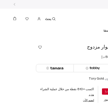
بحث
دفنا
ار مزدوج
ون
Tory Gold
اكسب +
810
نقطة من خلال عملية الشراء
هذه.
وز
انضم الآن