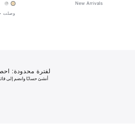
New Arrivals
وصلت حد
لفترة محدودة: احصل على خصم 10٪ على طلبك الأول
أنشئ حسابًا وانضم إلى قا