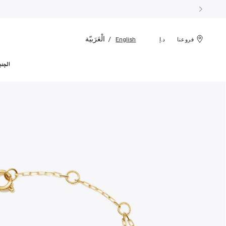
الْعَرَبيّة
English
فروعنا
د.إ
الجدي