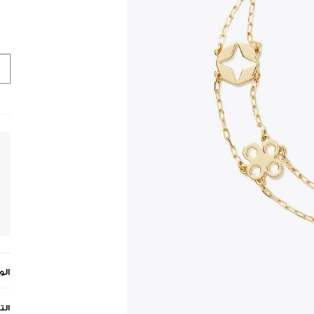
ال
الت